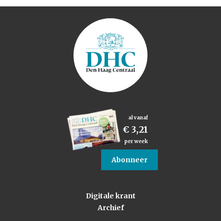
al vanaf
€ 3,21
per week
Abonneer
Digitale krant
Archief