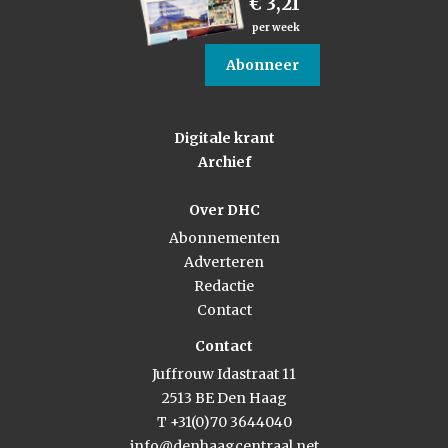
€ 3,21
per week
Abonneer
Digitale krant
Archief
Over DHC
Abonnementen
Adverteren
Redactie
Contact
Contact
Juffrouw Idastraat 11
2513 BE Den Haag
T +31(0)70 3644040
info@denhaagcentraal.net