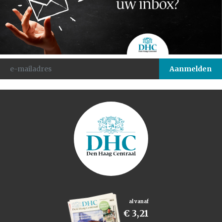
al vanaf
€ 3,21