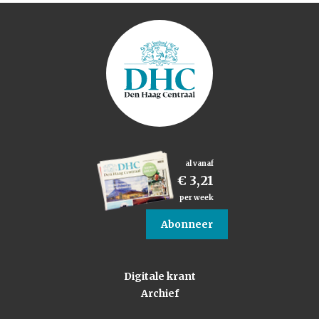
al vanaf
€ 3,21
per week
Abonneer
Digitale krant
Archief