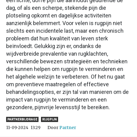
een lichte, doffe pijn die aanhoudt gedurende de
dag, of als een scherpe, stekende pijn die
plotseling opkomt en dagelijkse activiteiten
aanzienlijk belemmert. Voor velen is rugpijn niet
slechts een incidentele last, maar een chronisch
probleem dat hun kwaliteit van leven sterk
beïnvloedt. Gelukkig zijn er, ondanks de
wijdverbreide prevalentie van rugklachten,
verschillende bewezen strategieën en technieken
die kunnen helpen om rugpijn te verminderen en
het algehele welzijn te verbeteren. Of het nu gaat
om preventieve maatregelen of effectieve
behandelingsopties, er zijn tal van manieren om de
impact van rugpijn te verminderen en een
gezondere, pijnvrije levensstijl te bereiken.
PARTNERBIJDRAGE
RIJGPIJN
Door
Partner
11-09-2024
13:29