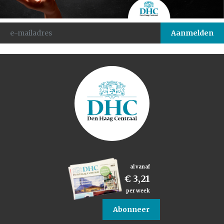
al vanaf
€ 3,21
per week
Abonneer