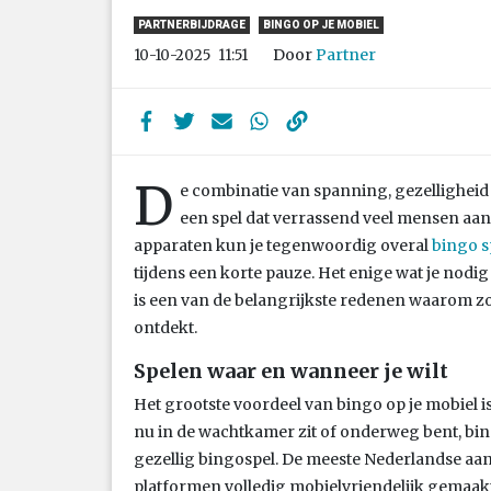
PARTNERBIJDRAGE
BINGO OP JE MOBIEL
Door
Partner
10-10-2025
11:51
D
e combinatie van spanning, gezelligheid
een spel dat verrassend veel mensen aa
apparaten kun je tegenwoordig overal
bingo s
tijdens een korte pauze. Het enige wat je nodi
is een van de belangrijkste redenen waarom 
ontdekt.
Spelen waar en wanneer je wilt
Het grootste voordeel van bingo op je mobiel is d
nu in de wachtkamer zit of onderweg bent, bin
gezellig bingospel. De meeste Nederlandse a
platformen volledig mobielvriendelijk gemaak