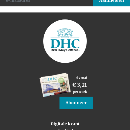
al vanaf
€ 3,21
per week
Abonneer
Digitale krant