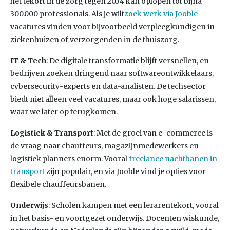
het tekort in de zorg tegen 2034 kan oplopen tot bijna
300.000 professionals. Als je wilt
zoek werk via Jooble
vacatures vinden voor bijvoorbeeld verpleegkundigen in
ziekenhuizen of verzorgenden in de thuiszorg.
IT & Tech
: De digitale transformatie blijft versnellen, en
bedrijven zoeken dringend naar softwareontwikkelaars,
cybersecurity-experts en data-analisten. De techsector
biedt niet alleen veel vacatures, maar ook hoge salarissen,
waar we later op terugkomen.
Logistiek & Transport
: Met de groei van e-commerce is
de vraag naar chauffeurs, magazijnmedewerkers en
logistiek planners enorm. Vooral
freelance nachtbanen in
transport
zijn populair, en via Jooble vind je opties voor
flexibele chauffeursbanen.
Onderwijs
: Scholen kampen met een lerarentekort, vooral
in het basis- en voortgezet onderwijs. Docenten wiskunde,