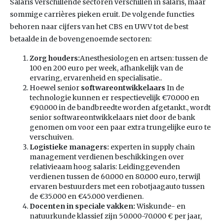
Salaris Verschillende sectoren verschillen in salaris, maar
sommige carrières pieken eruit. De volgende functies
behoren naar cijfers van het CBS en UWV tot de best
betaalde in de bovengenoemde sectoren:
Zorg houders:
Anesthesiologen en artsen: tussen de
100 en 200 euro per week, afhankelijk van de
ervaring, ervarenheid en specialisatie..
Hoewel senior
softwareontwikkelaars
In de
technologie kunnen er respectievelijk €70.000 en
€90.000 in de bandbreedte worden afgetankt., wordt
senior softwareontwikkelaars niet door de bank
genomen om voor een paar extra trungelijke euro te
verschuiven.
Logistieke managers:
experten in supply chain
management verdienen beschikkingen over
relativieaam hoog salaris: Leidinggevenden
verdienen tussen de 60.000 en 80.000 euro, terwijl
ervaren bestuurders met een robotjaagauto tussen
de €35.000 en €45.000 verdienen.
Docenten in speciale vakken:
Wiskunde- en
natuurkunde klassief zijn 50.000-70.000 € per jaar,