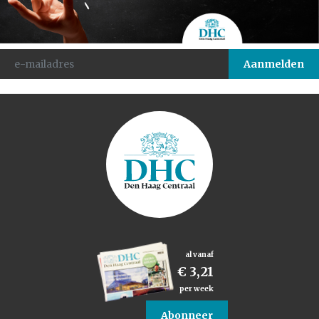
al vanaf
€ 3,21
per week
Abonneer