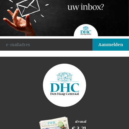
al vanaf
€ 3,21