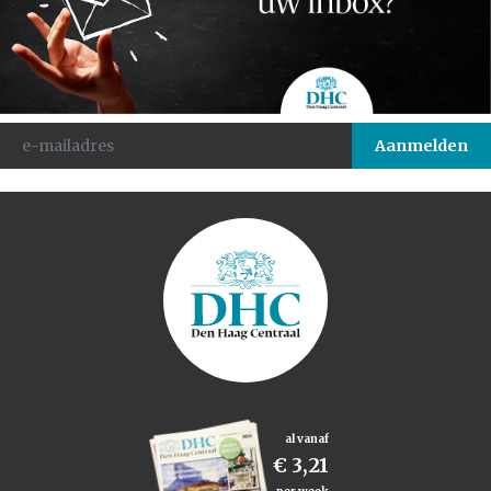
al vanaf
€ 3,21