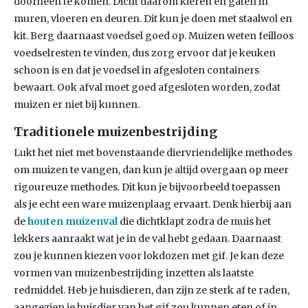
doorheen te komen. Dicht daarom kieren en gaten in
muren, vloeren en deuren. Dit kun je doen met staalwol en
kit. Berg daarnaast voedsel goed op. Muizen weten feilloos
voedselresten te vinden, dus zorg ervoor dat je keuken
schoon is en dat je voedsel in afgesloten containers
bewaart. Ook afval moet goed afgesloten worden, zodat
muizen er niet bij kunnen.
Traditionele muizenbestrijding
Lukt het niet met bovenstaande diervriendelijke methodes
om muizen te vangen, dan kun je altijd overgaan op meer
rigoureuze methodes. Dit kun je bijvoorbeeld toepassen
als je echt een ware muizenplaag ervaart. Denk hierbij aan
de
houten muizenval
die dichtklapt zodra de muis het
lekkers aanraakt wat je in de val hebt gedaan. Daarnaast
zou je kunnen kiezen voor lokdozen met gif. Je kan deze
vormen van muizenbestrijding inzetten als laatste
redmiddel. Heb je huisdieren, dan zijn ze sterk af te raden,
aangezien je huisdier van het gif zou kunnen eten of in