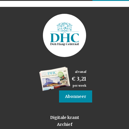
al vanaf
€ 3,21
per week
Abonneer
Digitale krant
Archief