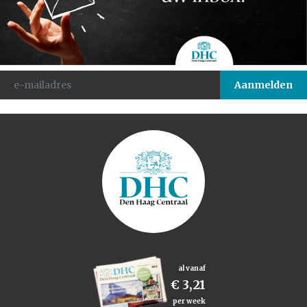
al vanaf
€ 3,21
per week