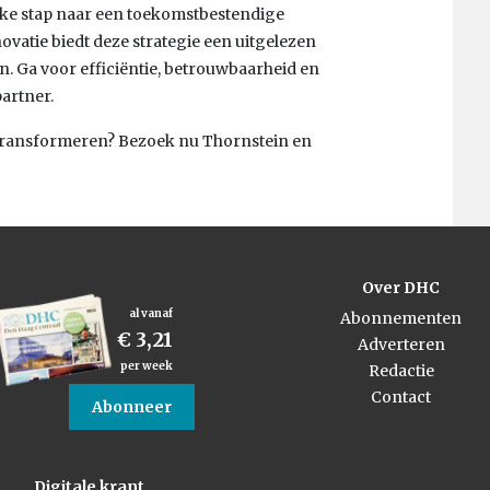
ijke stap naar een toekomstbestendige
vatie biedt deze strategie een uitgelezen
en. Ga voor efficiëntie, betrouwbaarheid en
artner.
 transformeren? Bezoek nu Thornstein en
Over DHC
al vanaf
Abonnementen
€ 3,21
Adverteren
per week
Redactie
Contact
Abonneer
Digitale krant