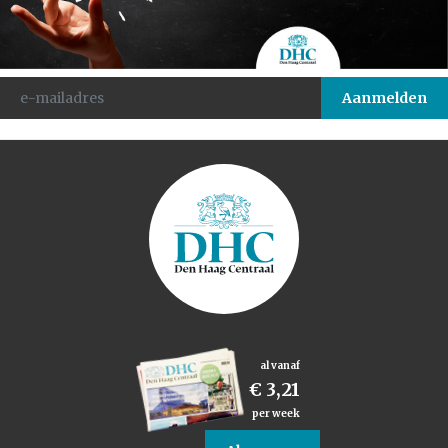
al vanaf
€ 3,21
per week