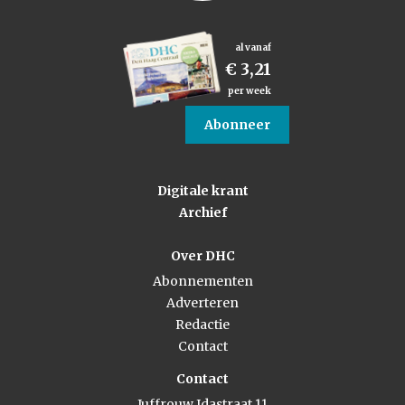
al vanaf
€ 3,21
per week
Abonneer
Digitale krant
Archief
Over DHC
Abonnementen
Adverteren
Redactie
Contact
Contact
Juffrouw Idastraat 11