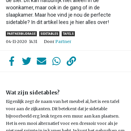
de sier. Dit kan natuurlijk niet alleen in de
woonkamer, maar ook in de gang of in de
slaapkamer. Maar hoe vind je nou de perfecte
sidetable? In dit artikel lees je hier alles over!
PARTNERBIJDRAGE
SIDETABLES
TAFELS
Door
Partner
04-11-2020
14:31
Wat zijn sidetables?
Eigenlijk zegt de naam van het meubel al, het is een tafel
voor aan de zijkanten. Dit betekent dat je sidetable
bijvoorbeeld erg leuk tegen een muur aan kan plaatsen.
Het is een mooi alternatief voor een dressoir voor als je
niet veel ruimte in je kamer hebt. Je kunt het gebruiken om