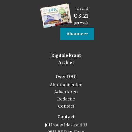
al vanaf
€ 3,21
per week
Abonneer
Digitale krant
Archief
Over DHC
Abonnementen
Adverteren
Redactie
Contact
Contact
Juffrouw Idastraat 11
2513 BE Den Haag