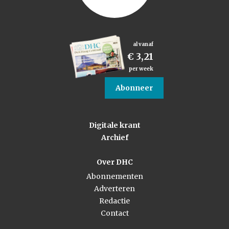
al vanaf
€ 3,21
per week
Abonneer
Digitale krant
Archief
Over DHC
Abonnementen
Adverteren
Redactie
Contact