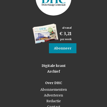
al vanaf
€ 3,21
per week
Abonneer
Digitale krant
Archief
Over DHC
Abonnementen
Adverteren
Redactie
Contact