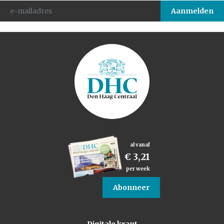
al vanaf
€ 3,21
per week
Abonneer
Digitale krant