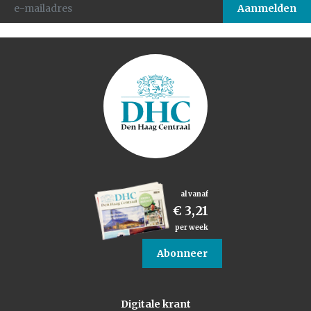
al vanaf
€ 3,21
per week
Abonneer
Digitale krant