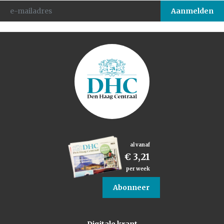
al vanaf
€ 3,21
per week
Abonneer
Digitale krant