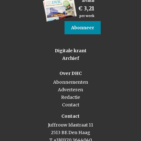
al vanaf
€ 3,21
per week
Abonneer
Digitale krant
Archief
Over DHC
Abonnementen
Adverteren
Redactie
Contact
Contact
Juffrouw Idastraat 11
2513 BE Den Haag
T +31(0)70 3644040