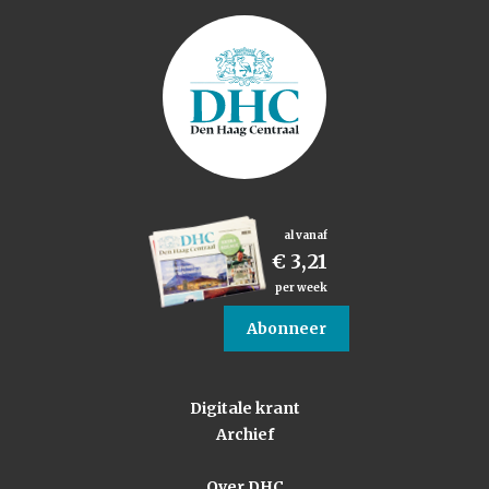
al vanaf
€ 3,21
per week
Abonneer
Digitale krant
Archief
Over DHC