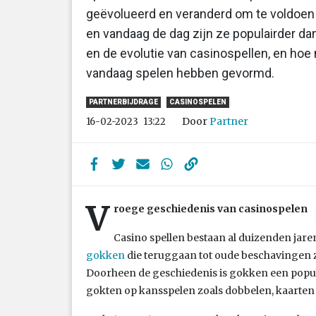
geëvolueerd en veranderd om te voldoen 
en vandaag de dag zijn ze populairder dan 
en de evolutie van casinospellen, en ho
vandaag spelen hebben gevormd.
PARTNERBIJDRAGE
CASINOSPELEN
Door
Partner
16-02-2023
13:22
V
roege geschiedenis van casinospelen
Casino spellen bestaan al duizenden jare
gokken
die teruggaan tot oude beschavingen 
Doorheen de geschiedenis is gokken een popula
gokten op kansspelen zoals dobbelen, kaarte