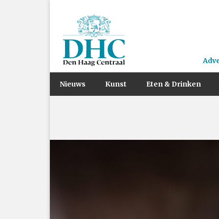
Adv
Nieuws
Kunst
Eten & Drinken