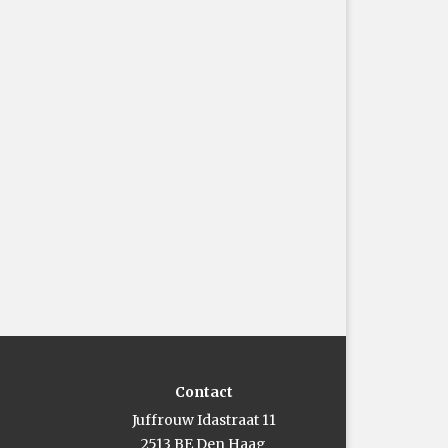
Contact
Juffrouw Idastraat 11
2513 BE Den Haag