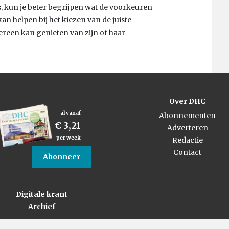
s, kun je beter begrijpen wat de voorkeuren
an helpen bij het kiezen van de juiste
dereen kan genieten van zijn of haar
Over DHC
al vanaf
Abonnementen
€ 3,21
Adverteren
per week
Redactie
Contact
Abonneer
Digitale krant
Archief