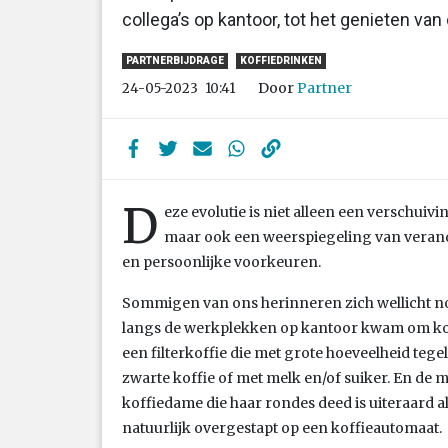
collega’s op kantoor, tot het genieten van
PARTNERBIJDRAGE
KOFFIEDRINKEN
Door
Partner
24-05-2023
10:41
D
eze evolutie is niet alleen een verschui
maar ook een weerspiegeling van verand
en persoonlijke voorkeuren.
Sommigen van ons herinneren zich wellicht no
langs de werkplekken op kantoor kwam om koff
een filterkoffie die met grote hoeveelheid teg
zwarte koffie of met melk en/of suiker. En de
koffiedame die haar rondes deed is uiteraard al 
natuurlijk overgestapt op een koffieautomaat.