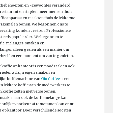
koffiebehoeften en -gewoontes veranderd.
n restaurant en stapten meer mensen thuis
offieapparaat en maakten thuis de lekkerste
ersgemalen bonen. We begonnen ons te
-ervaring konden creëren. Professionele
steeds populairder. We begonnen te
fie, melanges, smaken en
langer alleen gezien als een manier om
ichzelf en een moment om van te genieten.
de koffie op kantoor is een noodzaak en ook
n ieder wil zijn eigen smaken en
ijke koffiemachine van
Gio Coffee
is een
n lekkere koffie aan de medewerkers te
n koffie zetten met verse bonen,
de smaak, maar ook de koffiemelange kan
onlijke voorkeur af te stemmen kan er nu
 op kantoor. Door verschillende soorten