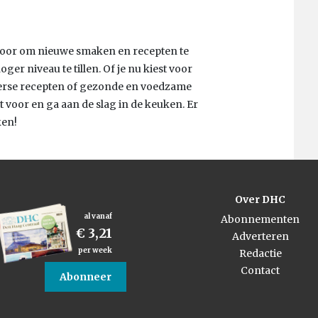
ar voor om nieuwe smaken en recepten te
r niveau te tillen. Of je nu kiest voor
merse recepten of gezonde en voedzame
rt voor en ga aan de slag in de keuken. Er
ken!
Over DHC
al vanaf
Abonnementen
€ 3,21
Adverteren
per week
Redactie
Contact
Abonneer