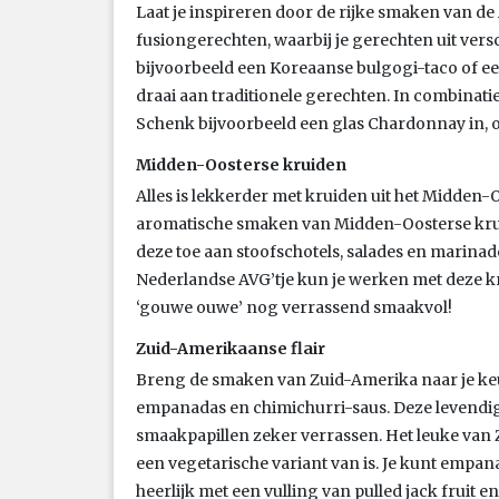
Laat je inspireren door de rijke smaken van d
fusiongerechten, waarbij je gerechten uit vers
bijvoorbeeld een Koreaanse bulgogi-taco of e
draai aan traditionele gerechten. In combinatie 
Schenk bijvoorbeeld een glas Chardonnay in, of
Midden-Oosterse kruiden
Alles is lekkerder met kruiden uit het Midden-
aromatische smaken van Midden-Oosterse kruid
deze toe aan stoofschotels, salades en marinade
Nederlandse AVG’tje kun je werken met deze kr
‘gouwe ouwe’ nog verrassend smaakvol!
Zuid-Amerikaanse flair
Breng de smaken van Zuid-Amerika naar je ke
empanadas en chimichurri-saus. Deze levendige
smaakpapillen zeker verrassen. Het leuke van 
een vegetarische variant van is. Je kunt empan
heerlijk met een vulling van pulled jack fruit en