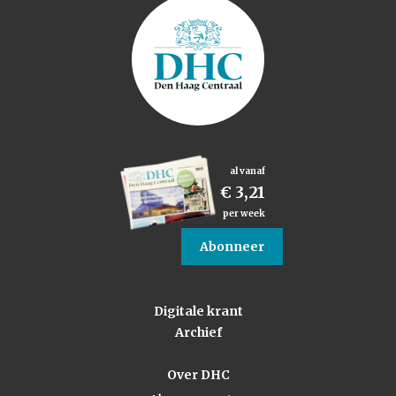
al vanaf
€ 3,21
per week
Abonneer
Digitale krant
Archief
Over DHC