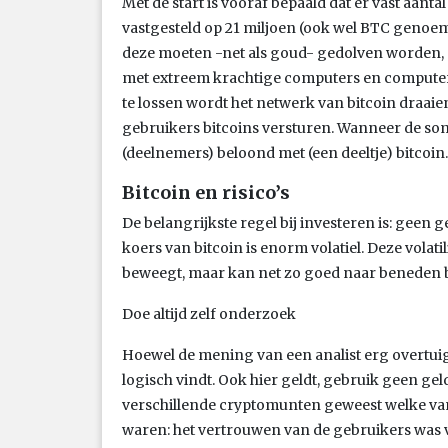
Met de start is vooraf bepaald dat er vast aantal 
vastgesteld op 21 miljoen (ook wel BTC genoemd)
deze moeten -net als goud- gedolven worden, 
met extreem krachtige computers en comput
te lossen wordt het netwerk van bitcoin draa
gebruikers bitcoins versturen. Wanneer de so
(deelnemers) beloond met (een deeltje) bitcoin.
Bitcoin en risico’s
De belangrijkste regel bij investeren is: geen 
koers van bitcoin is enorm volatiel. Deze volat
beweegt, maar kan net zo goed naar beneden
Doe altijd zelf onderzoek
Hoewel de mening van een analist erg overtuige
logisch vindt. Ook hier geldt, gebruik geen geld
verschillende cryptomunten geweest welke va
waren: het vertrouwen van de gebruikers was