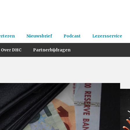
erteren
Nieuwsbrief
Podcast
Lezersservice
Over DHC
Partnerbijdragen