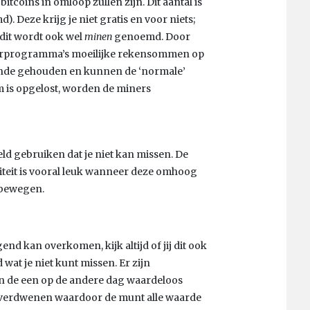
bitcoins in omloop zullen zijn. Dit aantal is
. Deze krijg je niet gratis en voor niets;
dit wordt ook wel
minen
genoemd. Door
erprogramma’s moeilijke rekensommen op
iende gehouden en kunnen de ‘normale’
m is opgelost, worden de miners
geld gebruiken dat je niet kan missen. De
iliteit is vooral leuk wanneer deze omhoog
 bewegen.
nd kan overkomen, kijk altijd of jij dit ook
 wat je niet kunt missen. Er zijn
n de een op de andere dag waardeloos
 verdwenen waardoor de munt alle waarde