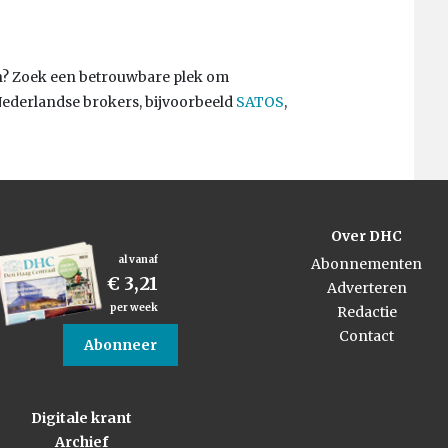
open? Zoek een betrouwbare plek om
Nederlandse brokers, bijvoorbeeld
SATOS
,
Over DHC
al vanaf
Abonnementen
€ 3,21
Adverteren
per week
Redactie
Contact
Abonneer
Digitale krant
Archief