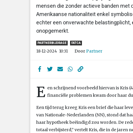
mensen die zonder actieve banden met de
Amerikaanse nationaliteit enkel symbol
echter een onverwachte belastingplicht, e
onopgemerkt.
PARTNERBIJDRAGE
FATCA
Door
Partner
18-12-2024
10:31
E
en schrijnend voorbeeld hiervan is
Kris (
financiële problemen kwam door haar dubb
Een tijd terug kreeg Kris een brief die haar leve
van Nationale-Nederlanden (NN), stond dat h
haar hypotheek beëindigd zou worden. De rede
totaal verbijsterd,” vertelt Kris, die in de jar