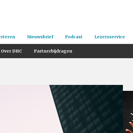
erteren
Nieuwsbrief
Podcast
Lezersservice
Over DHC
Partnerbijdragen