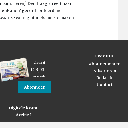
zijn. Terwijl Den Haag streeft naar
l-Amerikanen’ geconfronteerd met
 waar ze weinig of niets mee te maken
Over DHC
al vanaf
Abonnementen
€ 3,21
Adverteren
per week
Redactie
Contact
Abonneer
Digitale krant
Archief