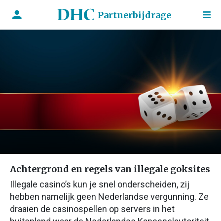
Partnerbijdrage
Achtergrond en regels van illegale goksites
Illegale casino’s kun je snel onderscheiden, zij
hebben namelijk geen Nederlandse vergunning. Ze
draaien de casinospellen op servers in het