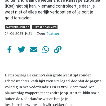
buitenland waar de Nederlandse Kansspelautoriteit
(Ksa) niet bij kan. Niemand controleert je daar, je
weet niet of alles eerlijk verloopt en of je ooit je
geld terugziet.
PARTNERBIJDRAGE
ILLEGALE CASINO'S
Door
Partner
24-06-2025
14:21
Het is bij illegale casino’s één grote wedstrijd zonder
scheidsrechter. Vaak lijkt zo’n site legaal doordat de pagina
volledig in het Nederlands is en er vrolijk een rood-wit-
blauwe vlag wappert, maar zodra je op ‘storten’ klikt sta je
buiten de Nederlandse wet en ben je je
beschermingsvangnet kwijt. Lekker dan.