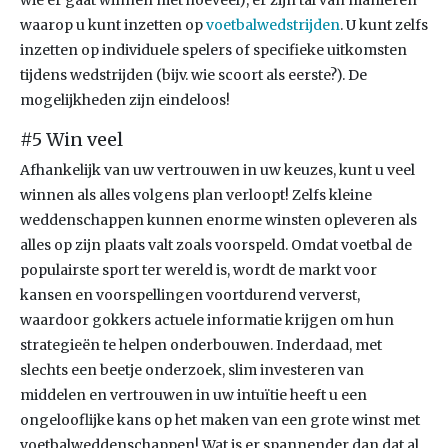
wie er gaat winnen met hoeveel), er zijn tal van manieren
waarop u kunt inzetten op
voetbalwedstrijden
. U kunt zelfs
inzetten op individuele spelers of specifieke uitkomsten
tijdens wedstrijden (bijv. wie scoort als eerste?). De
mogelijkheden zijn
eindeloos!
#5 Win veel
Afhankelijk van uw vertrouwen in uw keuzes, kunt u veel
winnen als alles volgens plan verloopt! Zelfs kleine
weddenschappen kunnen enorme winsten opleveren als
alles op zijn plaats valt zoals voorspeld. Omdat voetbal de
populairste sport ter wereld is, wordt de markt voor
kansen en voorspellingen voortdurend ververst,
waardoor gokkers actuele informatie krijgen om hun
strategieën te helpen onderbouwen. Inderdaad, met
slechts een beetje onderzoek, slim investeren van
middelen en vertrouwen in uw intuïtie heeft u een
ongelooflijke kans op het maken van een grote winst met
voetbalweddenschappen! Wat is er spannender dan dat al