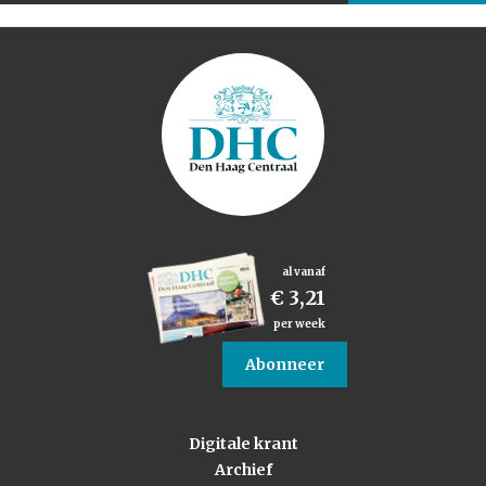
al vanaf
€ 3,21
per week
Abonneer
Digitale krant
Archief