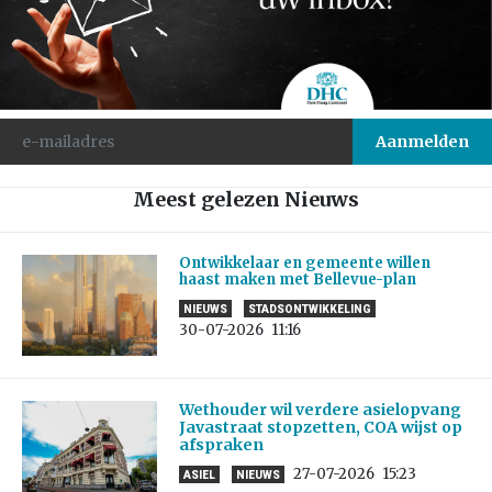
Meest gelezen Nieuws
Ontwikkelaar en gemeente willen
haast maken met Bellevue-plan
NIEUWS
STADSONTWIKKELING
30-07-2026
11:16
Wethouder wil verdere asielopvang
Javastraat stopzetten, COA wijst op
afspraken
27-07-2026
15:23
ASIEL
NIEUWS