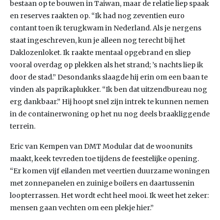
bestaan op te bouwen in Taiwan, maar de relatie liep spaak
en reserves raakten op. “Ik had nog zeventien euro
contant toen ik terugkwam in Nederland. Als je nergens
staat ingeschreven, kun je alleen nog terecht bij het
Daklozenloket. Ik raakte mentaal opgebrand en sliep
vooral overdag op plekken als het strand; ’s nachts liep ik
door de stad.” Desondanks slaagde hij erin om een baan te
vinden als paprikaplukker. “Ik ben dat uitzendbureau nog
erg dankbaar.” Hij hoopt snel zijn intrek te kunnen nemen
in de containerwoning op het nu nog deels braakliggende
terrein.
Eric van Kempen van DMT Modular dat de woonunits
maakt, keek tevreden toe tijdens de feestelijke opening.
“Er komen vijf eilanden met veertien duurzame woningen
met zonnepanelen en zuinige boilers en daartussenin
loopterrassen. Het wordt echt heel mooi. Ik weet het zeker:
mensen gaan vechten om een plekje hier.”