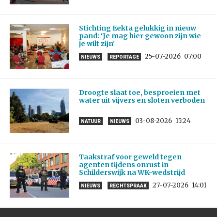
Stichting Eekta gelukkig in nieuw
pand: ‘Je mag hier gewoon zijn wie
je wilt zijn’
25-07-2026
07:00
NIEUWS
REPORTAGE
Droogte slaat toe, besproeien met
water uit vijvers en sloten verboden
03-08-2026
15:24
NATUUR
NIEUWS
Taakstraf voor geweld tegen
agenten tijdens onrust in
Schilderswijk na WK-wedstrijd
27-07-2026
14:01
NIEUWS
RECHTSPRAAK