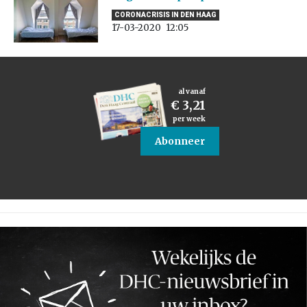
CORONACRISIS IN DEN HAAG
17-03-2020
12:05
al vanaf
€ 3,21
per week
Abonneer