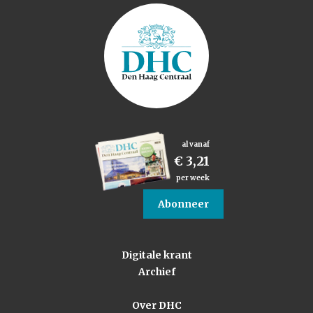
al vanaf
€ 3,21
per week
Abonneer
Digitale krant
Archief
Over DHC