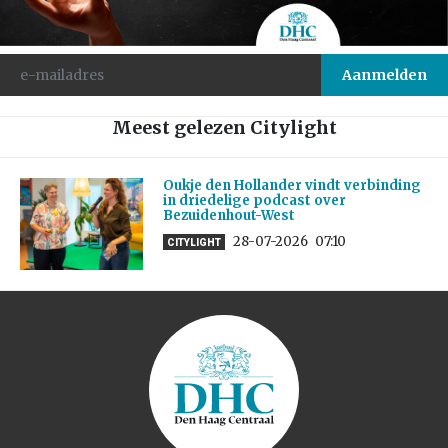
Meest gelezen Citylight
Oukje den Hollander vindt verbinding
in driedelige podcast over
Bezuidenhout-West
28-07-2026
07:10
CITYLIGHT