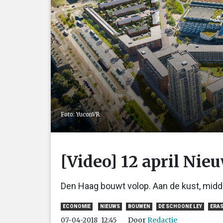
Foto: YuconVR
[Video] 12 april Ni
Den Haag bouwt volop. Aan de kust, midd
ECONOMIE
NIEUWS
BOUWEN
DE SCHOONE LEY
ERA
Door
Redactie
07-04-2018
12:45