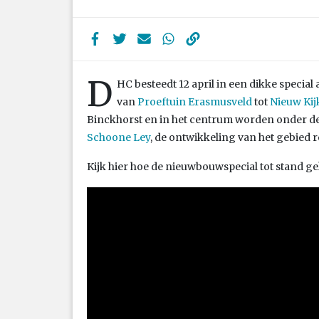
D
HC besteedt 12 april in een dikke specia
van
Proeftuin Erasmusveld
tot
Nieuw Kij
Binckhorst en in het centrum worden onder d
Schoone Ley
, de ontwikkeling van het gebied
Kijk hier hoe de nieuwbouwspecial tot stand g