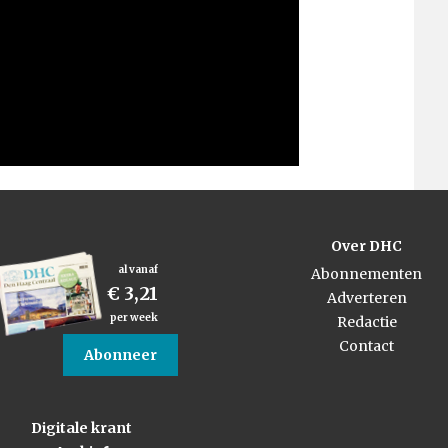
Over DHC
al vanaf
Abonnementen
€ 3,21
Adverteren
per week
Redactie
Contact
Abonneer
Digitale krant