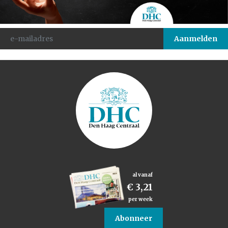
al vanaf
€ 3,21
per week
Abonneer