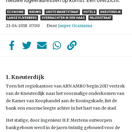
nieuwe logeeradressen op komst. Een overzicht.
ECONOMIE
NIEUWS
GROTE MARKTSTRAAT
HOTELS
KNEUTERDIJK
LANGE VIJVERBERG
OVERNACHTEN IN DEN HAAG
PALEISSTRAAT
Door
Jasper Gramsma
21-04-2018
07:00
1. Kneuterdijk
Toen het regiokantoor van ABN AMRO begin 2017 vertrok
van de Kneuterdijk naar het voormalige onderkomen van
de Kamer van Koophandel aan de Koningskade, liet de
bank een enorme leegte achter in het hart van de stad.
Het statige, door ingenieur H.F. Mertens ontworpen
bankgebouw werd in de jaren twintig gebouwd voor de