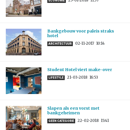
25-01-2018
11:37
ECONOMIE
Bankgebouw voor paleis straks
hotel
02-11-2017
10:14
ARCHITECTUUR
Student Hotel viert make-over
21-03-2018
16:53
LIFESTYLE
Slapen als een vorst met
bankgeheimen
22-02-2018
15:41
GEEN CATEGORIE