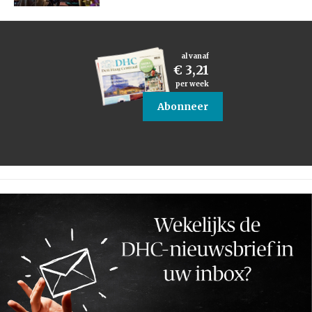
al vanaf
€ 3,21
per week
Abonneer