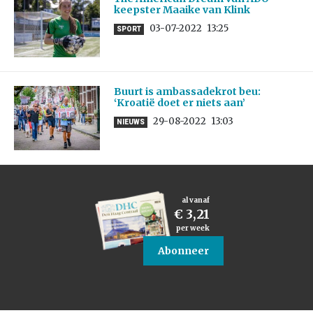
keepster Maaike van Klink
03-07-2022
13:25
SPORT
Buurt is ambassadekrot beu:
‘Kroatië doet er niets aan’
29-08-2022
13:03
NIEUWS
al vanaf
€ 3,21
per week
Abonneer