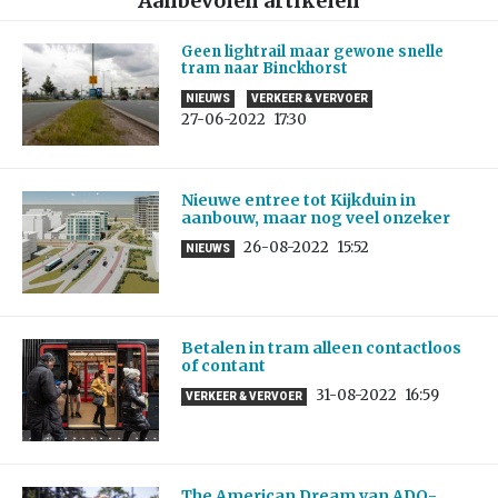
Aanbevolen artikelen
Geen lightrail maar gewone snelle
tram naar Binckhorst
NIEUWS
VERKEER & VERVOER
27-06-2022
17:30
Nieuwe entree tot Kijkduin in
aanbouw, maar nog veel onzeker
26-08-2022
15:52
NIEUWS
Betalen in tram alleen contactloos
of contant
31-08-2022
16:59
VERKEER & VERVOER
The American Dream van ADO-