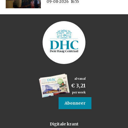
09-08-2026
16:55
al vanaf
€ 3,21
per week
Abonneer
Digitale krant