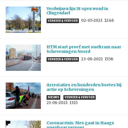
Verdwijnen lijn 18 open wond in
Clingendael
02-05-2021
12:46
VERKEER & VERVOER
HTM start proef met sneltram naar
Scheveningen Noord
23-06-2021
15:56
VERKEER & VERVOER
Arrestaties en honderden boetes bij
actie op Scheveningen
NIEUWS
VERKEER & VERVOER
21-06-2021
13:13
Coronacrisis: Mes gaat in Haags
openbaar vervoer