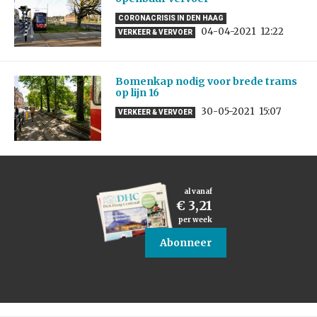
CORONACRISIS IN DEN HAAG
04-04-2021
12:22
VERKEER & VERVOER
Bomenkap nodig voor brede trams
op lijn 16
30-05-2021
15:07
VERKEER & VERVOER
al vanaf
€ 3,21
per week
Abonneer