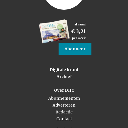
al vanaf
€ 3,21
per week
Abonneer
Digitale krant
Archief
Over DHC
Abonnementen
Adverteren
Redactie
Contact