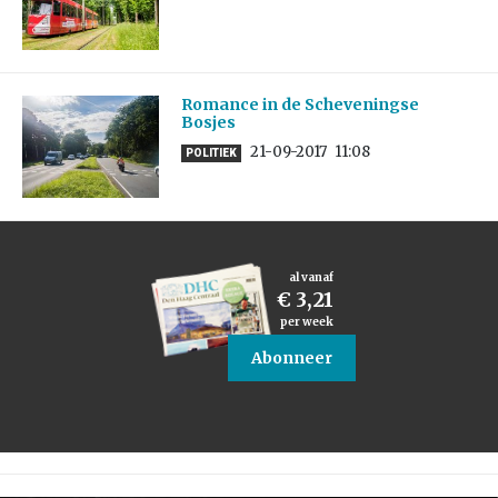
Romance in de Scheveningse
Bosjes
21-09-2017
11:08
POLITIEK
al vanaf
€ 3,21
per week
Abonneer