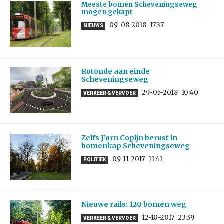
Meeste bomen Scheveningseweg
mogen gekapt
09-08-2018
17:37
NIEUWS
Rotonde aan einde
Scheveningseweg
29-05-2018
10:40
VERKEER & VERVOER
Zelfs J’ørn Copijn berust in
bomenkap Scheveningseweg
09-11-2017
11:41
POLITIEK
Nieuwe rails: 120 bomen weg
12-10-2017
23:39
VERKEER & VERVOER