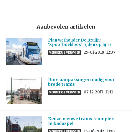
Aanbevolen artikelen
Plan wethouder De Bruijn:
‘Spoorboekloos’ rijden op lijn 3
25-01-2018
12:37
VERKEER & VERVOER
Dure aanpassingen nodig voor
brede trams
07-12-2017
11:11
VERKEER & VERVOER
Keuze nieuwe trams: ‘complex
mikadospel’
15-06-2017
13:07
VERKEER & VERVOER