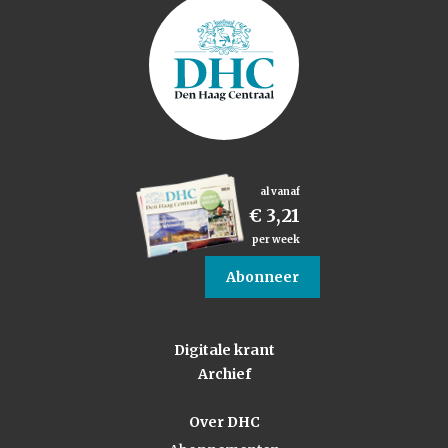
al vanaf
€ 3,21
per week
Abonneer
Digitale krant
Archief
Over DHC