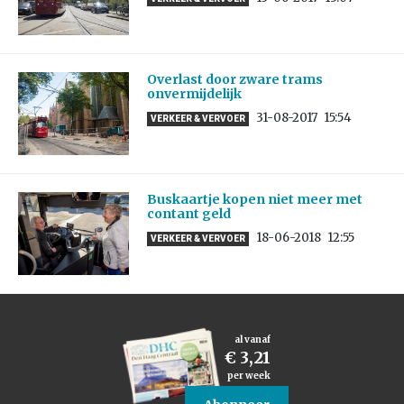
Overlast door zware trams
onvermijdelijk
31-08-2017
15:54
VERKEER & VERVOER
Buskaartje kopen niet meer met
contant geld
18-06-2018
12:55
VERKEER & VERVOER
al vanaf
€ 3,21
per week