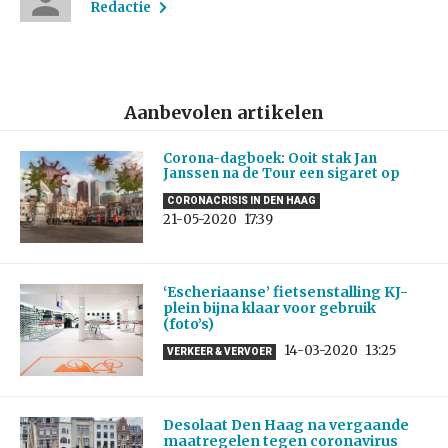
Redactie
Aanbevolen artikelen
Corona-dagboek: Ooit stak Jan
Janssen na de Tour een sigaret op
CORONACRISIS IN DEN HAAG
21-05-2020
17:39
‘Escheriaanse’ fietsenstalling KJ-
plein bijna klaar voor gebruik
(foto’s)
14-03-2020
13:25
VERKEER & VERVOER
Desolaat Den Haag na vergaande
maatregelen tegen coronavirus