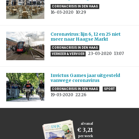
CORONACRISIS IN DEN HAAG
16-03-2020
10:29
Coronavirus: lijn 6, 12 en 25 niet
meer naar Haagse Markt
CORONACRISIS IN DEN HAAG
23-03-2020
13:07
VERKEER & VERVOER
Invictus Games jaar uitgesteld
vanwege coronavirus
CORONACRISIS IN DEN HAAG
SPORT
19-03-2020
22:26
al vanaf
€ 3,21
per week