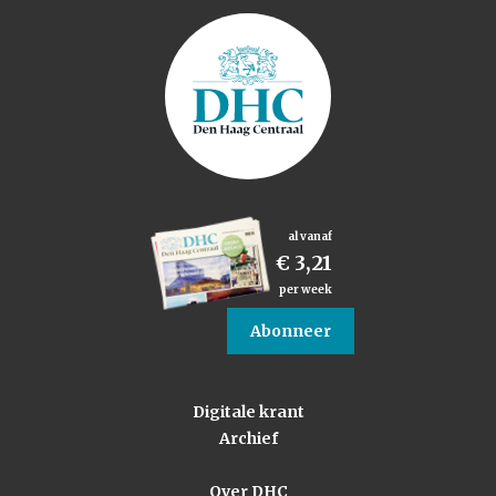
al vanaf
€ 3,21
per week
Abonneer
Digitale krant
Archief
Over DHC