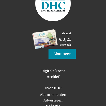
al vanaf
€ 3,21
per week
Abonneer
Digitale krant
Archief
Over DHC
Abonnementen
Adverteren
Redactie