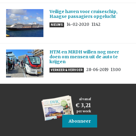
Veilige haven voor cruiseschip,
Haagse passagiers opgelucht
14-02-2020
11:42
NIEUWS
HTM en MRDH willen nog meer
doen om mensen uit de auto te
krijgen
28-06-2019
13:00
VERKEER & VERVOER
al vanaf
€ 3,21
per week
Abonneer