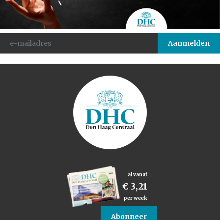
al vanaf
€ 3,21
per week
Abonneer