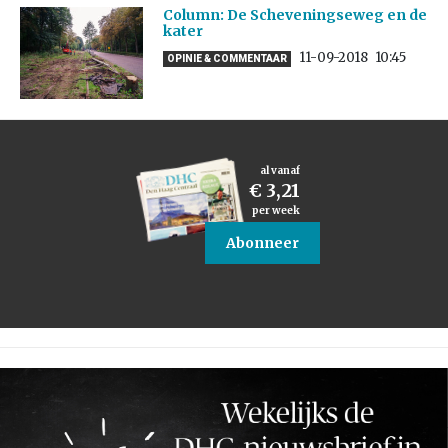
Column: De Scheveningseweg en de
kater
11-09-2018
10:45
OPINIE & COMMENTAAR
al vanaf
€ 3,21
per week
Abonneer