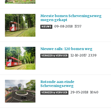
Meeste bomen Scheveningseweg
mogen gekapt
09-08-2018
17:37
NIEUWS
Nieuwe rails: 120 bomen weg
12-10-2017
23:39
VERKEER & VERVOER
Rotonde aan einde
Scheveningseweg
29-05-2018
10:40
VERKEER & VERVOER