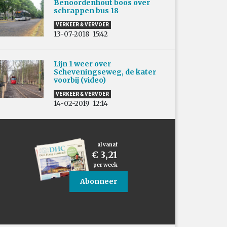
Benoordenhout boos over
schrappen bus 18
VERKEER & VERVOER
13-07-2018
15:42
Lijn 1 weer over
Scheveningseweg, de kater
voorbij (video)
VERKEER & VERVOER
14-02-2019
12:14
al vanaf
€ 3,21
per week
Abonneer