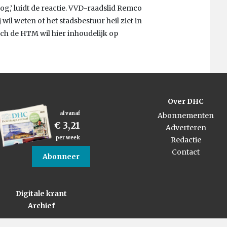
og,’ luidt de reactie. VVD-raadslid Remco
wil weten of het stadsbestuur heil ziet in
noch de HTM wil hier inhoudelijk op
Over DHC
al vanaf
Abonnementen
€ 3,21
Adverteren
per week
Redactie
Contact
Abonneer
Digitale krant
Archief