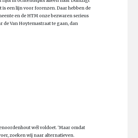
us rijdt in ochtendspits alleen naar Duinzigt
at is een lijn voor forenzen. Daar hebben de
gemeente en de HTM onze bezwaren serieus
ar de Van Hoytemastraat te gaan, dan
 Benoordenhout wél voldoet. ‘Maar omdat
er, zoeken wij naar alternatieven.