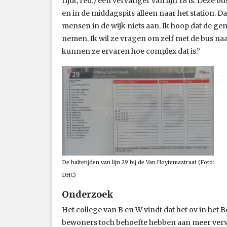
rijdt, red.) een vervanger van lijn 18 is. Deze b
en in de middagspits alleen naar het station. D
mensen in de wijk niets aan. Ik hoop dat de 
nemen. Ik wil ze vragen om zelf met de bus na
kunnen ze ervaren hoe complex dat is.”
De haltetijden van lijn 29 bij de Van Hoytemastraat (Foto:
DHC)
Onderzoek
Het college van B en W vindt dat het ov in het
bewoners toch behoefte hebben aan meer vervo