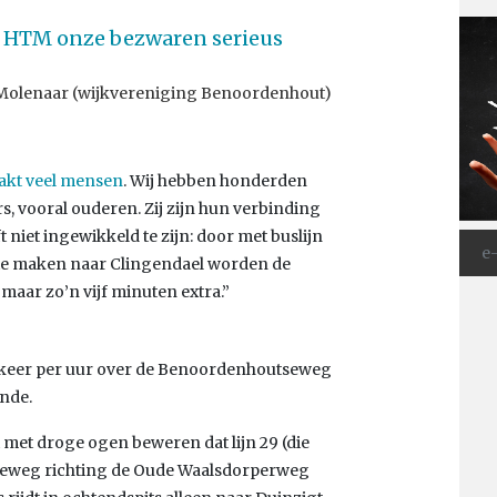
e HTM onze bezwaren serieus
 Molenaar (wijkvereniging Benoordenhout)
aakt veel mensen
. Wij hebben honderden
, vooral ouderen. Zij zijn hun verbinding
t niet ingewikkeld te zijn: door met buslijn
je te maken naar Clingendael worden de
maar zo’n vijf minuten extra.”
én keer per uur over de Benoordenhoutseweg
ende.
et met droge ogen beweren dat lijn 29 (die
rseweg richting de Oude Waalsdorperweg