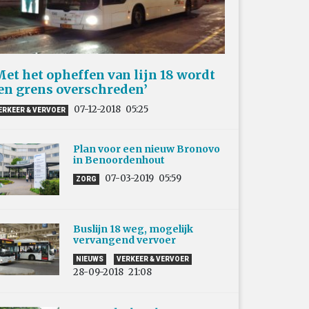
Met het opheffen van lijn 18 wordt
en grens overschreden’
07-12-2018
05:25
ERKEER & VERVOER
Plan voor een nieuw Bronovo
in Benoordenhout
07-03-2019
05:59
ZORG
Buslijn 18 weg, mogelijk
vervangend vervoer
NIEUWS
VERKEER & VERVOER
28-09-2018
21:08