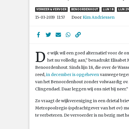
VERKEER & VERVOER
BENOORDENHOUT
LIJN 18
LIJN 29
Door
Kim Andriessen
15-03-2019
11:57
D
e wijk wil een goed alternatief voor de 
het nu volledig aan,” benadrukt Elisabe
Benoordenhout. Sinds lijn 18, die over de Wa
reed,
in december is opgeheven
vanwege tegenv
van het Benoordenhout zonder volwaardig ov. 
Clingendael. Daar leggen wij ons niet bij neer.”
Zo vraagt de wijkvereniging in een drietal br
Metropoolregio (opdrachtgever van het ov) me
te verbeteren. De vervoerder is nu bezig met 