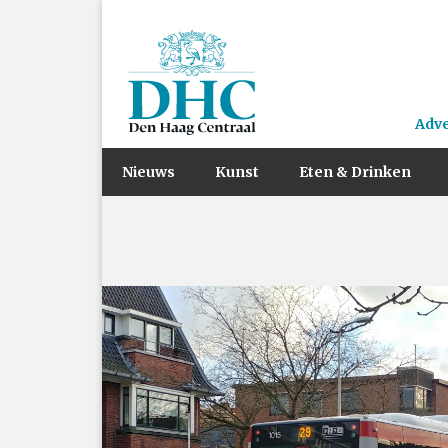
Adv
Nieuws
Kunst
Eten & Drinken