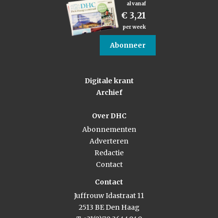
al vanaf
€ 3,21
per week
Abonneer
Digitale krant
Archief
Over DHC
Abonnementen
Adverteren
Redactie
Contact
Contact
Juffrouw Idastraat 11
2513 BE Den Haag