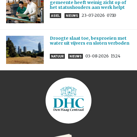
gemeente heeft weinig zicht op of
het statushouders aan werk helpt
23-07-2026
07:10
ASIEL
NIEUWS
Droogte slaat toe, besproeien met
water uit vijvers en sloten verboden
03-08-2026
15:24
NATUUR
NIEUWS