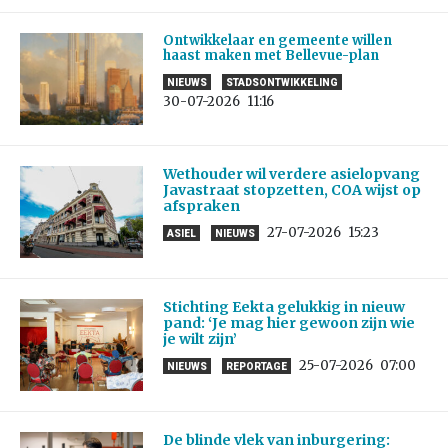
Ontwikkelaar en gemeente willen
haast maken met Bellevue-plan
NIEUWS
STADSONTWIKKELING
30-07-2026
11:16
Wethouder wil verdere asielopvang
Javastraat stopzetten, COA wijst op
afspraken
27-07-2026
15:23
ASIEL
NIEUWS
Stichting Eekta gelukkig in nieuw
pand: ‘Je mag hier gewoon zijn wie
je wilt zijn’
25-07-2026
07:00
NIEUWS
REPORTAGE
De blinde vlek van inburgering: