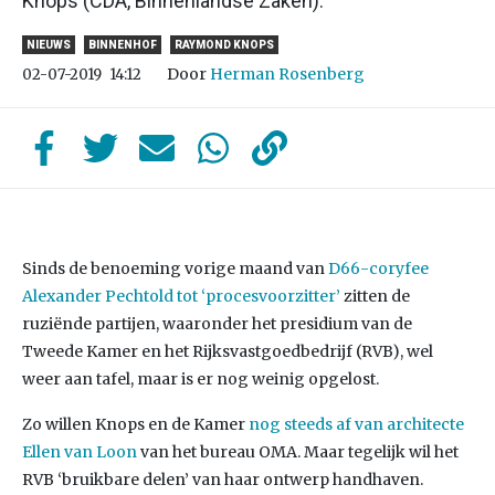
Knops (CDA, Binnenlandse Zaken).
NIEUWS
BINNENHOF
RAYMOND KNOPS
Door
Herman Rosenberg
02-07-2019
14:12
Sinds de benoeming vorige maand van
D66-coryfee
Alexander Pechtold tot ‘procesvoorzitter’
zitten de
ruziënde partijen, waaronder het presidium van de
Tweede Kamer en het Rijksvastgoedbedrijf (RVB), wel
weer aan tafel, maar is er nog weinig opgelost.
Zo willen Knops en de Kamer
nog steeds af van architecte
Ellen van Loon
van het bureau OMA. Maar tegelijk wil het
RVB ‘bruikbare delen’ van haar ontwerp handhaven.