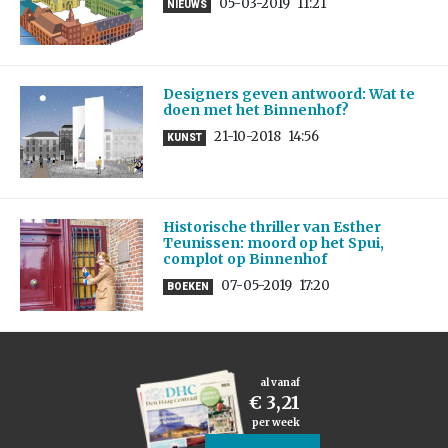
05-03-2019
11:21
NIEUWS
Designers geven antwoord: Wat te
doen met het Binnenhof?
21-10-2018
14:56
KUNST
Historische thriller van Esther
Teunissen: moord op het Spui,
complot op Binnenhof
07-05-2019
17:20
BOEKEN
al vanaf
€ 3,21
per week