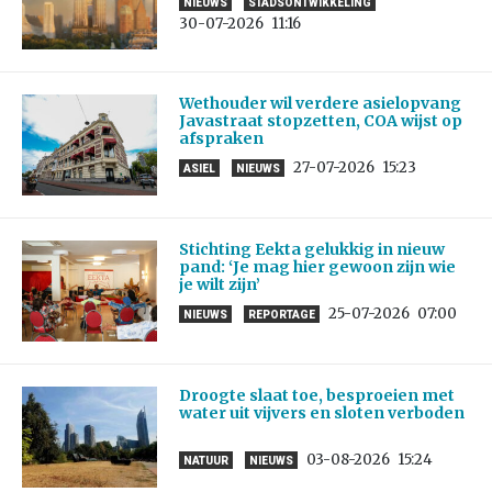
NIEUWS
STADSONTWIKKELING
30-07-2026
11:16
Wethouder wil verdere asielopvang
Javastraat stopzetten, COA wijst op
afspraken
27-07-2026
15:23
ASIEL
NIEUWS
Stichting Eekta gelukkig in nieuw
pand: ‘Je mag hier gewoon zijn wie
je wilt zijn’
25-07-2026
07:00
NIEUWS
REPORTAGE
Droogte slaat toe, besproeien met
water uit vijvers en sloten verboden
03-08-2026
15:24
NATUUR
NIEUWS