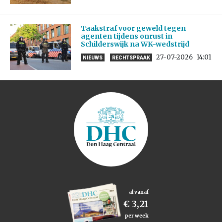
Taakstraf voor geweld tegen
agenten tijdens onrust in
Schilderswijk na WK-wedstrijd
27-07-2026
14:01
NIEUWS
RECHTSPRAAK
al vanaf
€ 3,21
per week