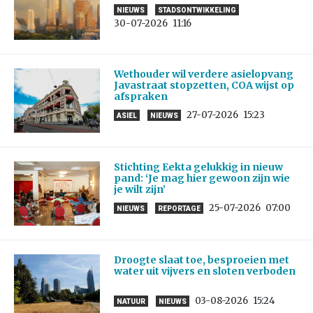
NIEUWS
STADSONTWIKKELING
30-07-2026
11:16
Wethouder wil verdere asielopvang
Javastraat stopzetten, COA wijst op
afspraken
27-07-2026
15:23
ASIEL
NIEUWS
Stichting Eekta gelukkig in nieuw
pand: ‘Je mag hier gewoon zijn wie
je wilt zijn’
25-07-2026
07:00
NIEUWS
REPORTAGE
Droogte slaat toe, besproeien met
water uit vijvers en sloten verboden
03-08-2026
15:24
NATUUR
NIEUWS